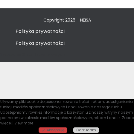
Copyright 2026 - NEISA
Polityka prywatności
Polityka prywatności
Tworzenie Stron Internetowych
Używamy pliki cookie do personalizowania treści i reklam, udostępniania
funkcji mediów społecznościowych i analizowania naszego ruchu.
Udostępniamy również informacje o korzystaniu z naszej witryny naszym
partnerom w zakresie mediów społecznościowych, reklam i analiz.
Zobac
więcej
|
View more
By continuing to browse this site, you agree to our
use of cookies
.
Akceptuję
Odrzucam
I Understand