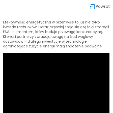
Powrót
Efektywność energetyczna w przemyśle to już nie tylko
kwestia rachunków. Coraz częściej staje się częścią strategii
ESG i elementem, który buduje przewagę konkurencyjną.
Klienci i partnerzy zwracają uwagę na ślad węglowy
dostawców – dlatego inwestycje w technologie
ograniczające zużycie energii mają znaczenie podwójne.