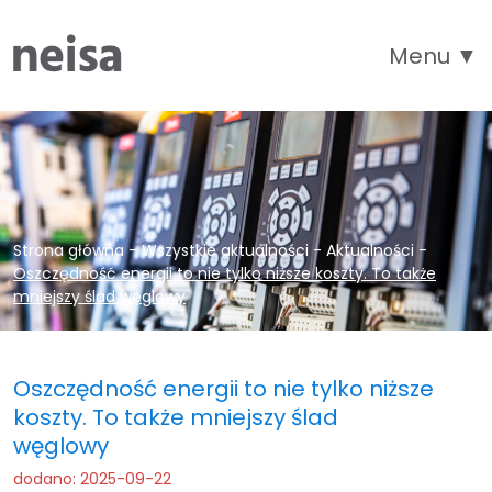
Menu ▼
Strona główna
-
Wszystkie aktualności
-
Aktualności
-
Oszczędność energii to nie tylko niższe koszty. To także
mniejszy ślad węglowy
Oszczędność energii to nie tylko niższe
koszty. To także mniejszy ślad
węglowy
dodano: 2025-09-22