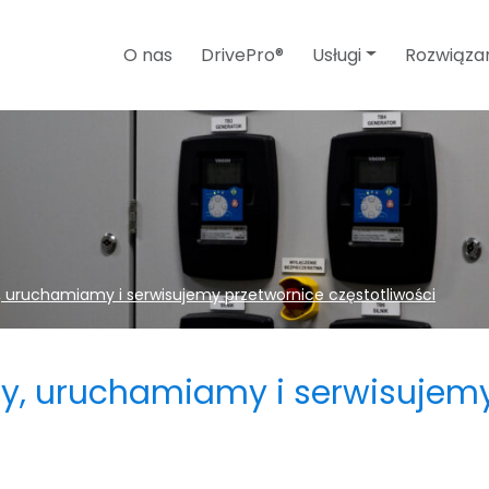
O nas
DrivePro®
Usługi
Rozwiąza
uruchamiamy i serwisujemy przetwornice częstotliwości
, uruchamiamy i serwisujemy