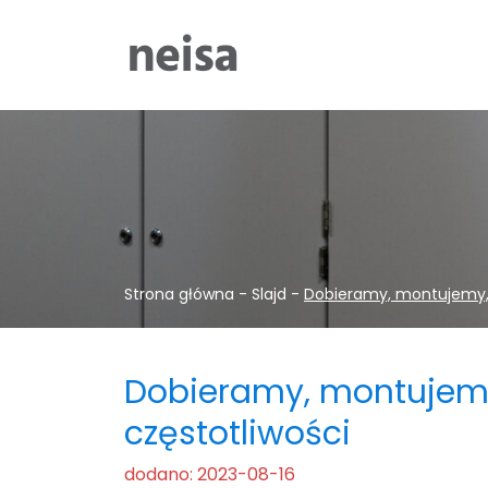
Strona główna
-
Slajd
-
Dobieramy, montujemy, 
Dobieramy, montujemy
częstotliwości
dodano: 2023-08-16